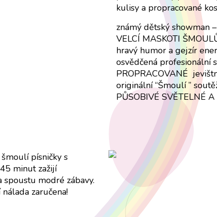
kulisy a propracované ko
známý dětský showman
VELCÍ MASKOTI ŠMOUL
hravý humor a gejzír energ
osvědčená profesionální
PROPRACOVANÉ jevištní d
originální “Šmoulí ” sout
PŮSOBIVÉ SVĚTELNÉ A
 šmoulí písničky s
 minut zažijí
 a spoustu modré zábavy.
lí nálada zaručena!