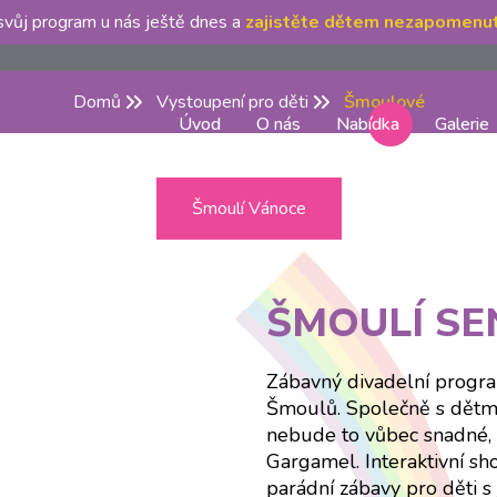
 svůj program u nás ještě dnes a
zajistěte dětem nezapomenut
Domů
Vystoupení pro děti
Šmoulové
Úvod
O nás
Nabídka
Galerie
Šmoulí Vánoce
ŠMOULÍ SEN
Zábavný divadelní progr
Šmoulů. Společně s dětmi
nebude to vůbec snadné, z
Gargamel. Interaktivní sho
parádní zábavy pro děti s