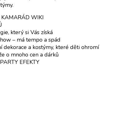
stýmy.
 – KAMARÁD WIKI
Ů
ie, který si Vás získá
 show – má tempo a spád
ekorace a kostýmy, které děti ohromí
ěže o mnoho cen a dárků
 PARTY EFEKTY