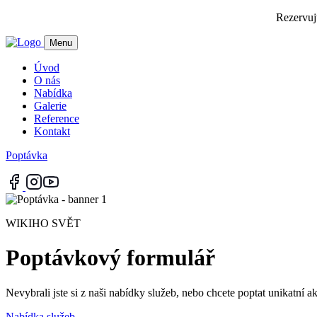
Rezervujt
Menu
Úvod
O nás
Nabídka
Galerie
Reference
Kontakt
Poptávka
WIKIHO SVĚT
Poptávkový formulář
Nevybrali jste si z naši nabídky služeb, nebo chcete poptat unikatní 
Nabídka služeb