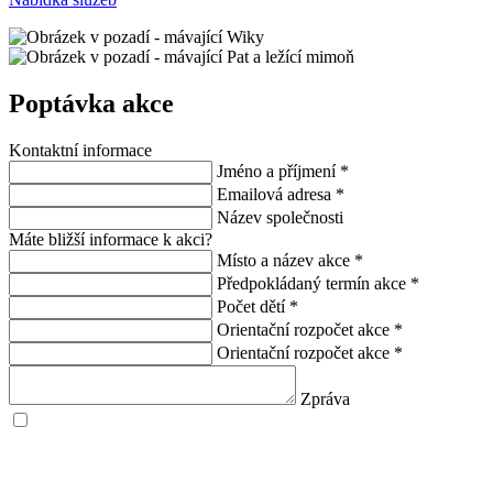
Poptávka akce
Kontaktní informace
Jméno a příjmení
*
Emailová adresa
*
Název společnosti
Máte bližší informace k akci?
Místo a název akce
*
Předpokládaný termín akce
*
Počet dětí
*
Orientační rozpočet akce
*
Orientační rozpočet akce
*
Zpráva