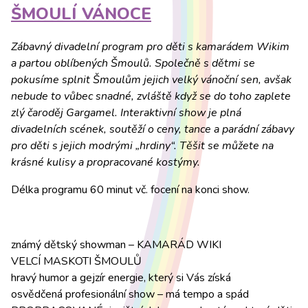
ŠMOULÍ VÁNOCE
Zábavný divadelní program pro děti s kamarádem Wikim
a partou oblíbených Šmoulů. Společně s dětmi se
pokusíme splnit Šmoulům jejich velký vánoční sen, avšak
nebude to vůbec snadné, zvláště když se do toho zaplete
zlý čaroděj Gargamel. Interaktivní show je plná
divadelních scének, soutěží o ceny, tance a parádní zábavy
pro děti s jejich modrými „hrdiny“. Těšit se můžete na
krásné kulisy a propracované kostýmy.
Délka programu 60 minut vč. focení na konci show.
známý dětský showman – KAMARÁD WIKI
VELCÍ MASKOTI ŠMOULŮ
hravý humor a gejzír energie, který si Vás získá
osvědčená profesionální show – má tempo a spád