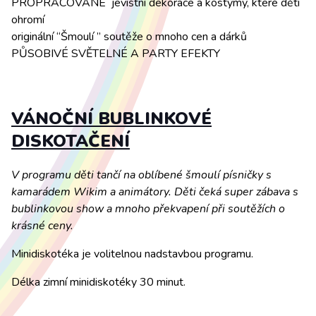
PROPRACOVANÉ jevištní dekorace a kostýmy, které děti
ohromí
originální “Šmoulí ” soutěže o mnoho cen a dárků
PŮSOBIVÉ SVĚTELNÉ A PARTY EFEKTY
VÁNOČNÍ BUBLINKOVÉ
DISKOTAČENÍ
V programu děti tančí na oblíbené šmoulí písničky s
kamarádem Wikim a animátory. Děti čeká super zábava s
bublinkovou show a mnoho překvapení při soutěžích o
krásné ceny.
Minidiskotéka je volitelnou nadstavbou programu.
Délka zimní minidiskotéky 30 minut.