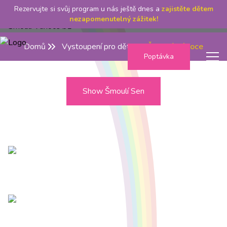
Rezervujte si svůj program u nás ještě dnes a
zajistěte dětem
nezapomenutelný zážitek!
Domů
Vystoupení pro děti
Šmoulí Vánoce
Poptávka
Menu
Show Šmoulí Sen