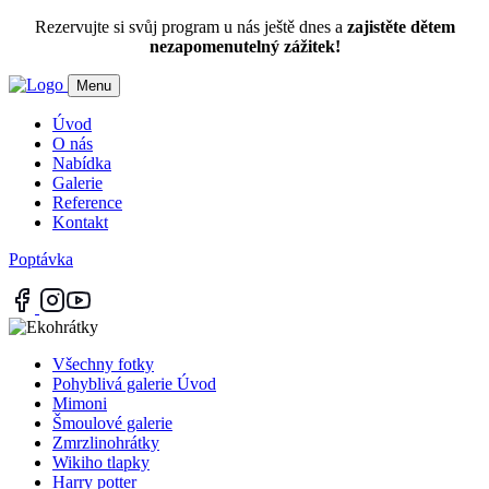
Rezervujte si svůj program u nás ještě dnes a
zajistěte dětem
nezapomenutelný zážitek!
Menu
Úvod
O nás
Nabídka
Galerie
Reference
Kontakt
Poptávka
Všechny fotky
Pohyblivá galerie Úvod
Mimoni
Šmoulové galerie
Zmrzlinohrátky
Wikiho tlapky
Harry potter