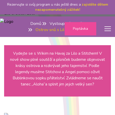
Rezervujte si svůj program u nás ještě dnes a
zajistěte dětem
nezapomenutelný zážitek!
Domů
Vystoupení pro děti
Poptávka
Ostrov snů s Lilo a Stitchem
Menu
Vydejte se s Wikim na Havaj za Lilo a Stitchem! V
nové show plné soutěží a písniček budeme objevovat
krásy ostrova a rozkrývat jeho tajemství. Podle
legendy musíme Stitchovi a Angel pomoci oživit
Bublinkovou sopku přátelství. Zvládneme se naučit
tanec „Aloha“a splnit jim jejich velký sen?