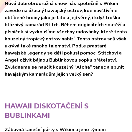
Nová dobrobrodružná show nás společně s Wikim
zavede na úžasný hawajský ostrov, kde navštívíme
oblíbené hrdiny jako je Lilo a její věrný, i když trošku
bláznivý kamarád Stitch. Během originálních soutěží a
písniček si vyzkoušíme všechny radovánky, které tento
kouzelný tropický ostrov nabízí. Tento ostrov snů však
ukrývá také mnoho tajemství. Podle prastaré
hawajské legendy se děti pokusí pomoci Stitchovi a
Angel oživit bájnou Bublinkovou sopku přátelství.
Zvládneme se naučit kouzelný “Aloha” tanec a splnit
havajským kamarádům jejich velký sen?
HAWAII DISKOTAČENÍ S
BUBLINKAMI
Zábavná taneční párty s Wikim a jeho týmem